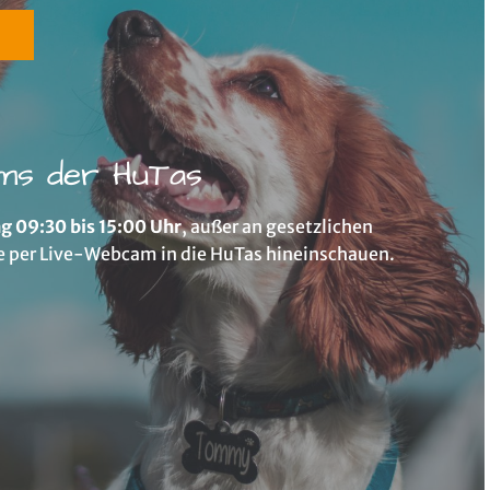
g
ms der HuTas
g 09:30 bis 15:00 Uhr
, außer an gesetzlichen
e per Live-Webcam in die HuTas hineinschauen.